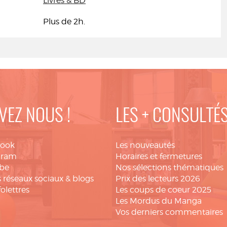
Livres & BD
Plus de 2h.
VEZ NOUS !
LES + CONSULTÉ
book
Les nouveautés
gram
Horaires et fermetures
be
Nos sélections thématiques
 réseaux sociaux & blogs
Prix des lecteurs 2026
folettres
Les coups de coeur 2025
Les Mordus du Manga
Vos derniers commentaires