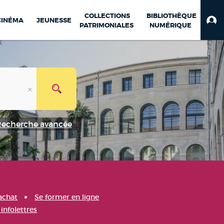
COLLECTIONS
BIBLIOTHÈQUE
CINÉMA
JEUNESSE
PATRIMONIALES
NUMÉRIQUE
Recherche avancée
achat
Se former en ligne
infolettres