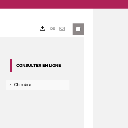
Lien
Exports
permanent
Envoyer
(Nouvelle
par
fenêtre)
mail
CONSULTER EN LIGNE
Chimère