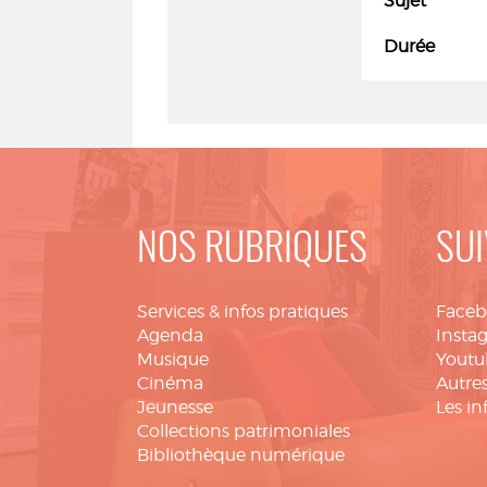
Sujet
Durée
NOS RUBRIQUES
SUI
Services & infos pratiques
Face
Agenda
Insta
Musique
Youtu
Cinéma
Autres
Jeunesse
Les in
Collections patrimoniales
Bibliothèque numérique