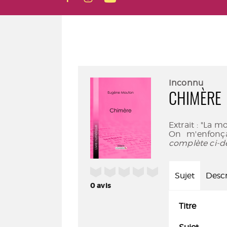
Inconnu
CHIMÈRE
Extrait : "La mo
On m'enfonç
complète ci-d
/5
Sujet
Descr
0
avis
Titre