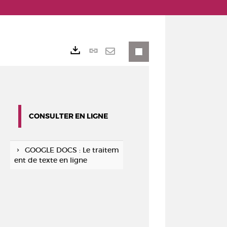
Lien
Exports
permanent
Envoyer
(Nouvelle
par
fenêtre)
mail
CONSULTER EN LIGNE
GOOGLE DOCS : Le traitem
ent de texte en ligne