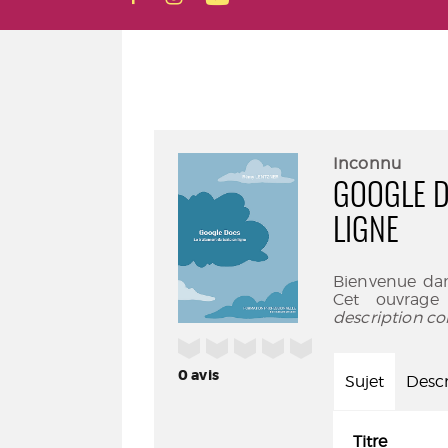
Inconnu
GOOGLE D
LIGNE
Bienvenue dans
Cet ouvrage
description co
/5
0
avis
Sujet
Descr
Titre