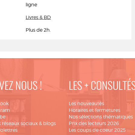
ligne
Livres & BD
Plus de 2h.
VEZ NOUS !
LES + CONSULTÉ
book
Les nouveautés
gram
Horaires et fermetures
be
Nos sélections thématiques
 réseaux sociaux & blogs
Prix des lecteurs 2026
folettres
Les coups de coeur 2025