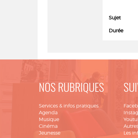
Sujet
Durée
NOS RUBRIQUES
SUI
Services & infos pratiques
Face
Agenda
Insta
Musique
Youtu
Cinéma
Autres
Jeunesse
Les in