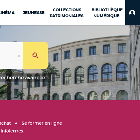
COLLECTIONS
BIBLIOTHÈQUE
CINÉMA
JEUNESSE
PATRIMONIALES
NUMÉRIQUE
Recherche avancée
achat
Se former en ligne
infolettres