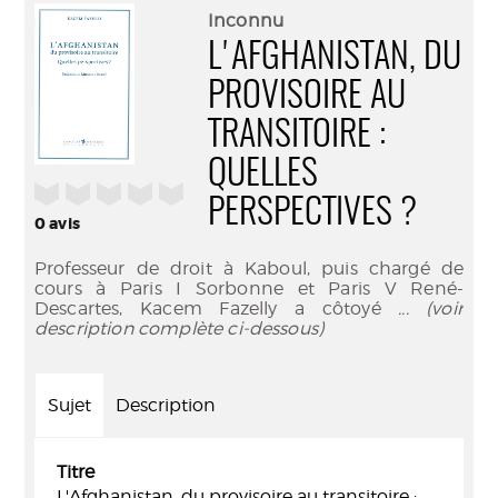
(Nouve
par
Inconnu
fenêtr
mail
L'AFGHANISTAN, DU
PROVISOIRE AU
TRANSITOIRE :
QUELLES
/5
PERSPECTIVES ?
0
avis
Professeur de droit à Kaboul, puis chargé de
cours à Paris I Sorbonne et Paris V René-
Descartes, Kacem Fazelly a côtoyé
... (voir
description complète ci-dessous)
Sujet
Description
Titre
L'Afghanistan, du provisoire au transitoire :