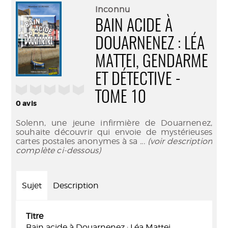
(Nouve
par
Inconnu
fenêtr
mail
BAIN ACIDE À
DOUARNENEZ : LÉA
MATTEI, GENDARME
ET DÉTECTIVE -
/5
TOME 10
0
avis
Solenn, une jeune infirmière de Douarnenez,
souhaite découvrir qui envoie de mystérieuses
cartes postales anonymes à sa
... (voir description
complète ci-dessous)
Sujet
Description
Titre
Bain acide à Douarnenez : Léa Mattei,