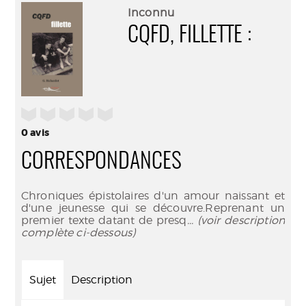
(Nouve
par
Inconnu
fenêtr
mail
CQFD, FILLETTE :
/5
0
avis
CORRESPONDANCES
Chroniques épistolaires d'un amour naissant et
d'une jeunesse qui se découvre.Reprenant un
premier texte datant de presq
... (voir description
complète ci-dessous)
Sujet
Description