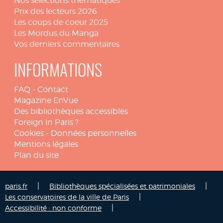
Nos sélections thématiques
Prix des lecteurs 2026
Les coups de coeur 2025
Les Mordus du Manga
Vos derniers commentaires
INFORMATIONS
FAQ
-
Contact
Magazine EnVue
Des bibliothèques accessibles
Foreign in Paris ?
Cookies
-
Données personnelles
Mentions légales
Plan du site
|
|
paris.fr
Bibliothèques spécialisées et patrimoniales
|
Les conservatoires de la ville de Paris
|
Accessibilité : non conforme