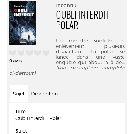
(Nouve
par
Inconnu
fenêtr
mail
OUBLI INTERDIT :
POLAR
Un meurtre sordide, un
enlèvement, plusieurs
disparitions... La police se
/5
lance dans une vaste
0
avis
enquête qui aboutira à de
...
(voir description complète
ci-dessous)
Sujet
Description
Titre
Oubli interdit : Polar
Sujet