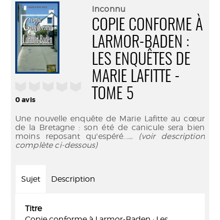
(Nouve
par
Inconnu
fenêtr
mail
COPIE CONFORME À
LARMOR-BADEN :
LES ENQUÊTES DE
MARIE LAFITTE -
/5
TOME 5
0
avis
Une nouvelle enquête de Marie Lafitte au cœur
de la Bretagne : son été de canicule sera bien
moins reposant qu'espéré...
... (voir description
complète ci-dessous)
Sujet
Description
Titre
Copie conforme à Larmor-Baden : Les