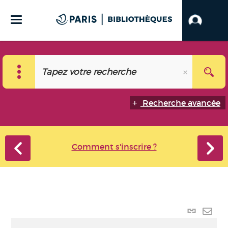
Recherche avancée
Comment s'inscrire ?
Lien
perma
Envo