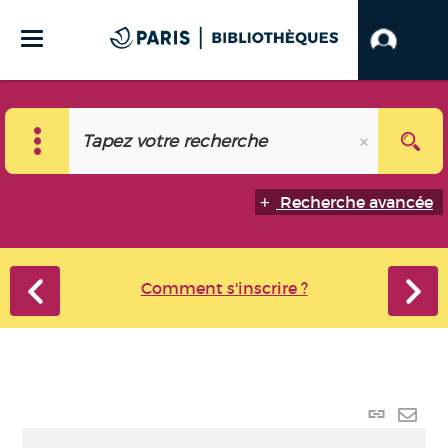
Recherche avancée
Comment s'inscrire ?
Lien
perma
Envo