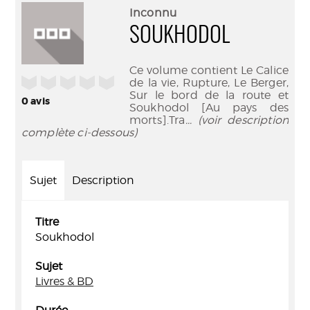
(Nouve
par
Inconnu
fenêtr
mail
SOUKHODOL
Ce volume contient Le Calice
/5
de la vie, Rupture, Le Berger,
Sur le bord de la route et
0
avis
Soukhodol [Au pays des
morts].Tra
... (voir description
complète ci-dessous)
Sujet
Description
Titre
Soukhodol
Sujet
Livres & BD