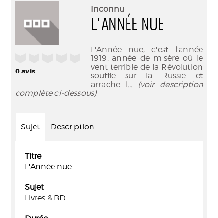
(Nouve
par
Inconnu
fenêtr
mail
L'ANNÉE NUE
L'Année nue, c'est l'année
/5
1919, année de misère où le
vent terrible de la Révolution
0
avis
souffle sur la Russie et
arrache l
... (voir description
complète ci-dessous)
Sujet
Description
Titre
L'Année nue
Sujet
Livres & BD