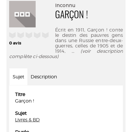
(Nouve
par
Inconnu
fenêtr
mail
GARÇON !
Écrit en 1911, Garçon ! conte
/5
le destin des pauvres gens
dans une Russie entre-deux-
0
avis
guerres, celles de 1905 et de
1914,
... (voir description
complète ci-dessous)
Sujet
Description
Titre
Garçon !
Sujet
Livres & BD