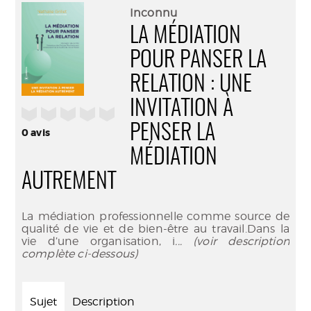
(Nouve
par
Inconnu
fenêtr
mail
LA MÉDIATION
POUR PANSER LA
RELATION : UNE
INVITATION À
/5
PENSER LA
0
avis
MÉDIATION
AUTREMENT
La médiation professionnelle comme source de
qualité de vie et de bien-être au travail.Dans la
vie d’une organisation, i
... (voir description
complète ci-dessous)
Sujet
Description