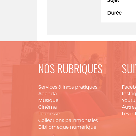
Sujet
Durée
NOS RUBRIQUES
SUI
Services & infos pratiques
Face
Agenda
Insta
Musique
Youtu
Cinéma
Autres
Jeunesse
Les in
Collections patrimoniales
Bibliothèque numérique