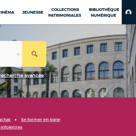
COLLECTIONS
BIBLIOTHÈQUE
CINÉMA
JEUNESSE
PATRIMONIALES
NUMÉRIQUE
Recherche avancée
achat
Se former en ligne
infolettres