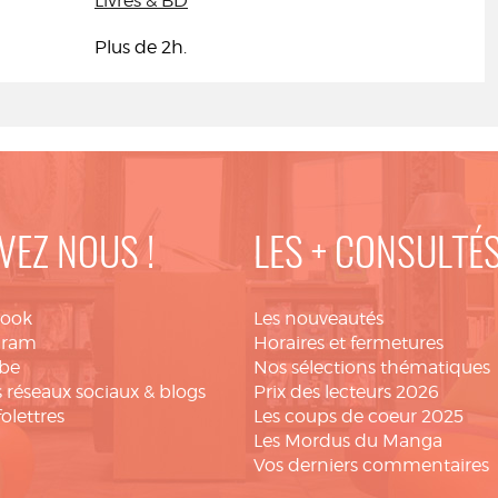
Livres & BD
Plus de 2h.
VEZ NOUS !
LES + CONSULTÉ
book
Les nouveautés
gram
Horaires et fermetures
be
Nos sélections thématiques
 réseaux sociaux & blogs
Prix des lecteurs 2026
folettres
Les coups de coeur 2025
Les Mordus du Manga
Vos derniers commentaires