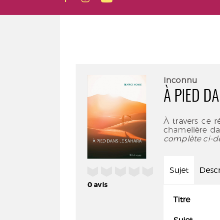
Inconnu
À PIED D
À travers ce r
chamelière da
complète ci-d
/5
Sujet
Descr
0
avis
Titre