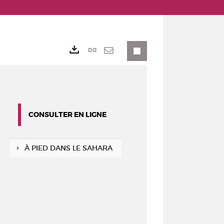
Lien
Exports
permanent
Envoyer
(Nouvelle
par
fenêtre)
mail
CONSULTER EN LIGNE
À PIED DANS LE SAHARA