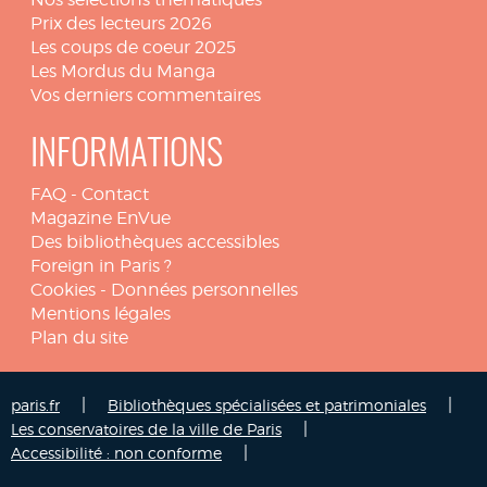
Prix des lecteurs 2026
Les coups de coeur 2025
Les Mordus du Manga
Vos derniers commentaires
INFORMATIONS
FAQ
-
Contact
Magazine EnVue
Des bibliothèques accessibles
Foreign in Paris ?
Cookies
-
Données personnelles
Mentions légales
Plan du site
|
|
paris.fr
Bibliothèques spécialisées et patrimoniales
|
Les conservatoires de la ville de Paris
|
Accessibilité : non conforme