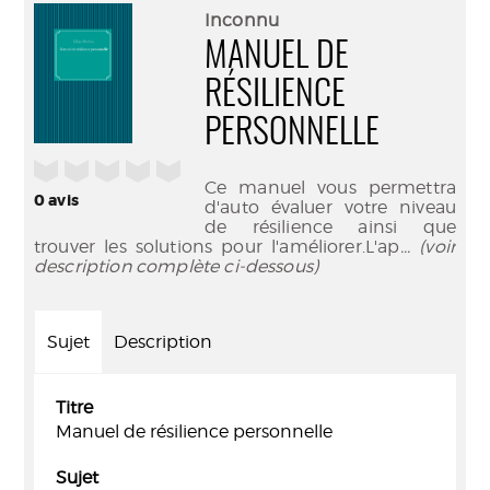
(Nouve
par
Inconnu
fenêtr
mail
MANUEL DE
RÉSILIENCE
PERSONNELLE
/5
Ce manuel vous permettra
0
avis
d'auto évaluer votre niveau
de résilience ainsi que
trouver les solutions pour l'améliorer.L'ap
... (voir
description complète ci-dessous)
Sujet
Description
Titre
Manuel de résilience personnelle
Sujet