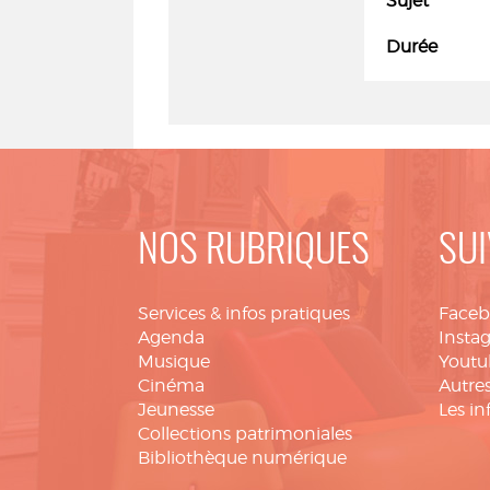
Sujet
Durée
NOS RUBRIQUES
SUI
Services & infos pratiques
Face
Agenda
Insta
Musique
Youtu
Cinéma
Autres
Jeunesse
Les in
Collections patrimoniales
Bibliothèque numérique