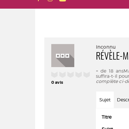
Inconnu
RÉVÈLE-M
+ de 18 ansMa
/5
suffira-t-il po
complète ci-d
0
avis
Sujet
Descr
Titre