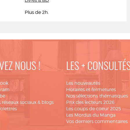
Livres & BD
Plus de 2h.
VEZ NOUS !
LES + CONSULTÉ
book
Les nouveautés
gram
Horaires et fermetures
be
Nos sélections thématiques
 réseaux sociaux & blogs
Prix des lecteurs 2026
folettres
Les coups de coeur 2025
Les Mordus du Manga
Vos derniers commentaires