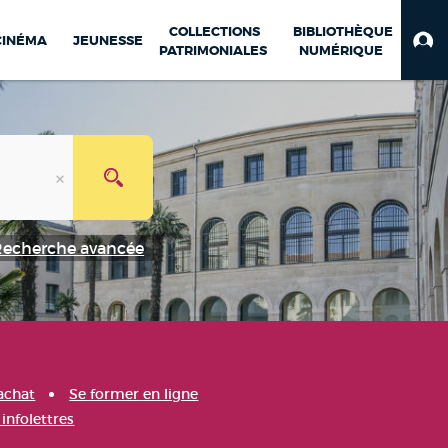
COLLECTIONS
BIBLIOTHÈQUE
CINÉMA
JEUNESSE
PATRIMONIALES
NUMÉRIQUE
Recherche avancée
achat
Se former en ligne
infolettres