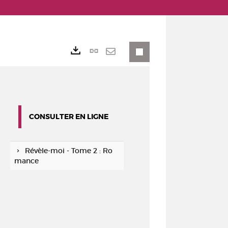
Lien
Exports
permanent
Envoyer
(Nouvelle
par
fenêtre)
mail
CONSULTER EN LIGNE
Révèle-moi - Tome 2 : Ro
mance