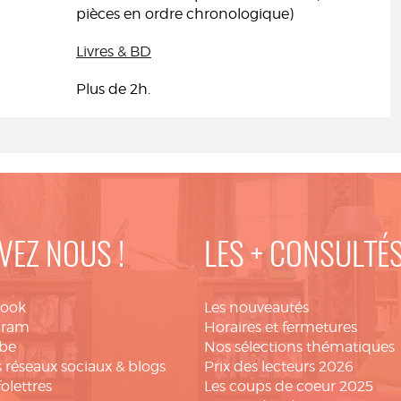
pièces en ordre chronologique)
Livres & BD
Plus de 2h.
VEZ NOUS !
LES + CONSULTÉ
book
Les nouveautés
gram
Horaires et fermetures
be
Nos sélections thématiques
 réseaux sociaux & blogs
Prix des lecteurs 2026
folettres
Les coups de coeur 2025