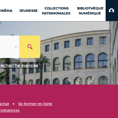
COLLECTIONS
BIBLIOTHÈQUE
CINÉMA
JEUNESSE
PATRIMONIALES
NUMÉRIQUE
Recherche avancée
achat
Se former en ligne
infolettres