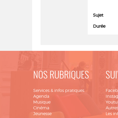
Sujet
Durée
NOS RUBRIQUES
SUI
Services & infos pratiques
Face
Agenda
Insta
Musique
Youtu
Cinéma
Autres
Jeunesse
Les in