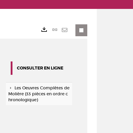
Lien
Exports
permanent
Envoyer
(Nouvelle
par
fenêtre)
mail
CONSULTER EN LIGNE
Les Oeuvres Complètes de
Molière (33 pièces en ordre c
hronologique)