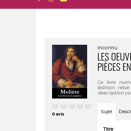
Inconnu
LES OEUV
PIÈCES E
Ce livre num
(édition relu
description co
/5
Sujet
Descr
0
avis
Titre