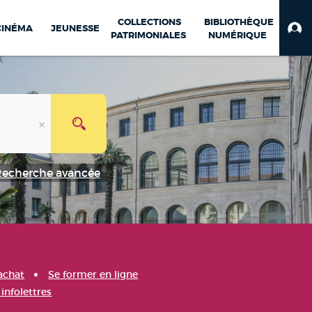
COLLECTIONS
BIBLIOTHÈQUE
CINÉMA
JEUNESSE
PATRIMONIALES
NUMÉRIQUE
Recherche avancée
achat
Se former en ligne
infolettres