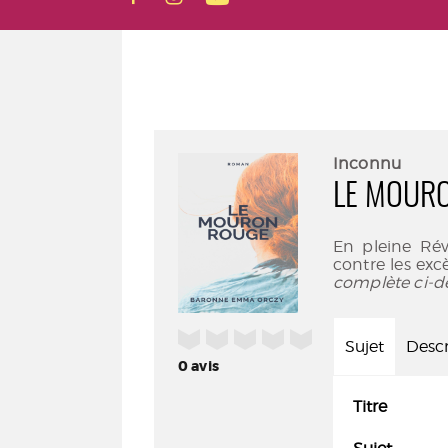
Inconnu
LE MOUR
En pleine Rév
contre les excè
complète ci-d
/5
Sujet
Descr
0
avis
Titre