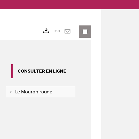
Lien
Exports
permanent
Envoyer
(Nouvelle
par
fenêtre)
mail
CONSULTER EN LIGNE
Le Mouron rouge