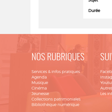
Sujet
Durée
NOS RUBRIQUES
SUI
Services & infos pratiques
Face
Agenda
Insta
Musique
Youtu
Cinéma
Autres
Jeunesse
Les in
Collections patrimoniales
Bibliothèque numérique