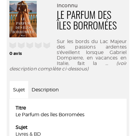
(Nouve
par
Inconnu
fenêtr
mail
LE PARFUM DES
ÎLES BORROMÉES
Sur les bords du Lac Majeur
/5
des passions ardentes
s'éveillent lorsque Gabriel
0
avis
Dompierre, en vacances en
Italie, fait la
... (voir
description complète ci-dessous)
Sujet
Description
Titre
Le Parfum des îles Borromées
Sujet
Livres & BD