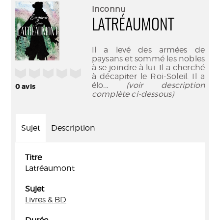
(Nouve
par
Inconnu
fenêtr
mail
LATRÉAUMONT
Il a levé des armées de
paysans et sommé les nobles
à se joindre à lui. Il a cherché
/5
à décapiter le Roi-Soleil. Il a
élo
... (voir description
0
avis
complète ci-dessous)
Sujet
Description
Titre
Latréaumont
Sujet
Livres & BD