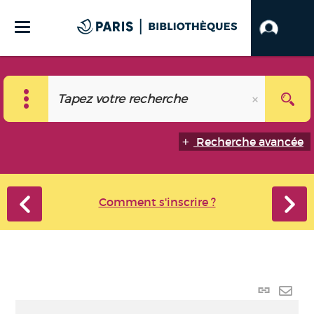
Recherche avancée
Comment s'inscrire ?
Lien
perma
Envo