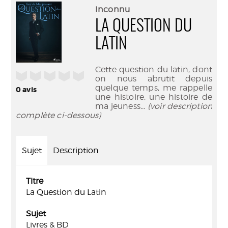
(Nouve
par
Inconnu
fenêtr
mail
LA QUESTION DU
LATIN
Cette question du latin, dont
/5
on nous abrutit depuis
quelque temps, me rappelle
0
avis
une histoire, une histoire de
ma jeuness
... (voir description
complète ci-dessous)
Sujet
Description
Titre
La Question du Latin
Sujet
Livres & BD