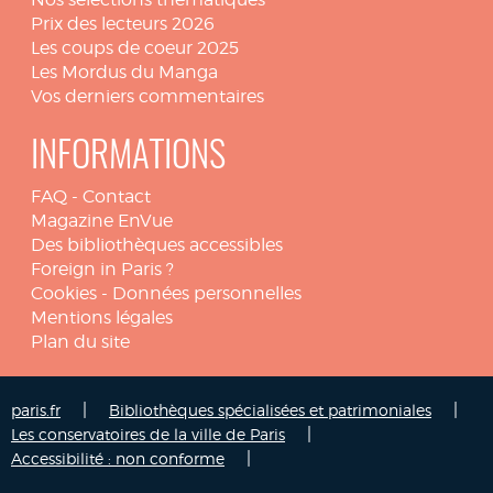
Prix des lecteurs 2026
Les coups de coeur 2025
Les Mordus du Manga
Vos derniers commentaires
INFORMATIONS
FAQ
-
Contact
Magazine EnVue
Des bibliothèques accessibles
Foreign in Paris ?
Cookies
-
Données personnelles
Mentions légales
Plan du site
|
|
paris.fr
Bibliothèques spécialisées et patrimoniales
|
Les conservatoires de la ville de Paris
|
Accessibilité : non conforme