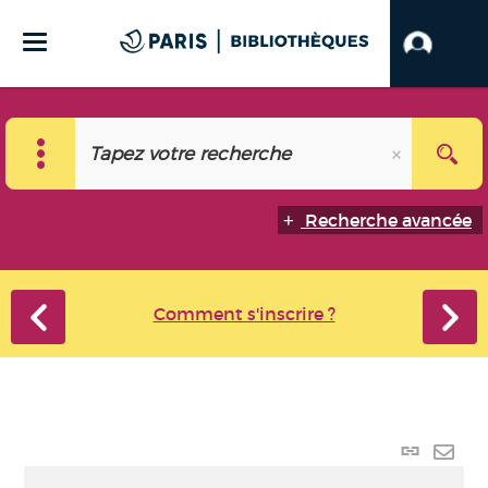
Recherche avancée
Comment s'inscrire ?
Lien
perma
Envo