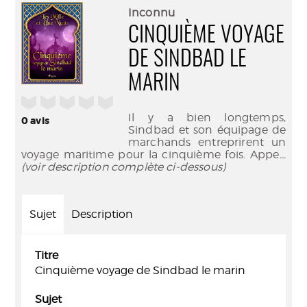
(Nouve
par
Inconnu
fenêtr
mail
CINQUIÈME VOYAGE
DE SINDBAD LE
MARIN
/5
Il y a bien longtemps,
0
avis
Sindbad et son équipage de
marchands entreprirent un
voyage maritime pour la cinquième fois. Appe
...
(voir description complète ci-dessous)
Sujet
Description
Titre
Cinquième voyage de Sindbad le marin
Sujet