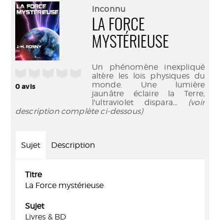
(Nouve
par
Inconnu
fenêtr
mail
LA FORCE
MYSTÉRIEUSE
Un phénomène inexpliqué
/5
altère les lois physiques du
monde. Une lumière
0
avis
jaunâtre éclaire la Terre,
l'ultraviolet dispara
... (voir
description complète ci-dessous)
Sujet
Description
Titre
La Force mystérieuse
Sujet
Livres & BD