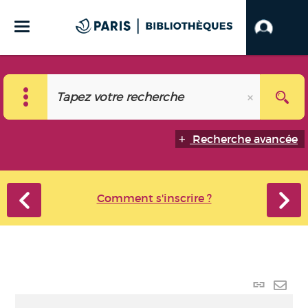
Recherche avancée
Comment s'inscrire ?
Lien
perma
Envo