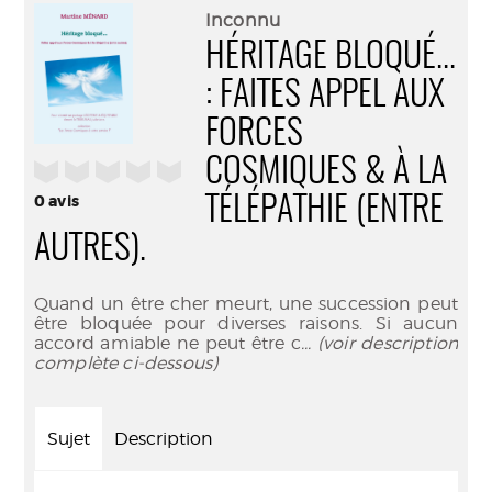
(Nouve
par
Inconnu
fenêtr
mail
HÉRITAGE BLOQUÉ...
: FAITES APPEL AUX
FORCES
COSMIQUES & À LA
/5
0
avis
TÉLÉPATHIE (ENTRE
AUTRES).
Quand un être cher meurt, une succession peut
être bloquée pour diverses raisons. Si aucun
accord amiable ne peut être c
... (voir description
complète ci-dessous)
Sujet
Description