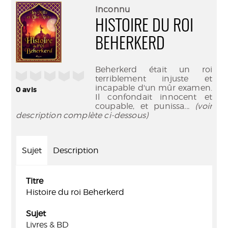
(Nouve
par
Inconnu
fenêtr
mail
HISTOIRE DU ROI
BEHERKERD
Beherkerd était un roi
/5
terriblement injuste et
incapable d'un mûr examen.
0
avis
Il confondait innocent et
coupable, et punissa
... (voir
description complète ci-dessous)
Sujet
Description
Titre
Histoire du roi Beherkerd
Sujet
Livres & BD