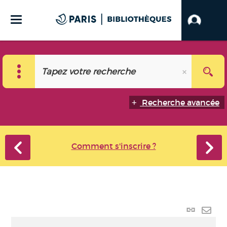
Recherche avancée
Comment s'inscrire ?
Lien
perma
Envo