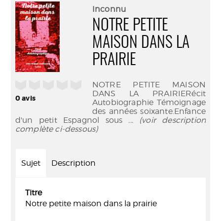
(Nouve
par
Inconnu
fenêtr
mail
NOTRE PETITE
MAISON DANS LA
PRAIRIE
/5
NOTRE PETITE MAISON
DANS LA PRAIRIERécit
0
avis
Autobiographie Témoignage
des années soixante.Enfance
d'un petit Espagnol sous
... (voir description
complète ci-dessous)
Sujet
Description
Titre
Notre petite maison dans la prairie