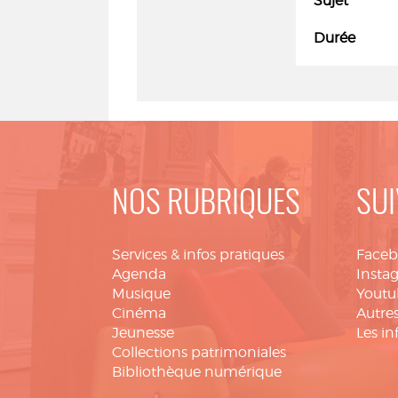
Sujet
Durée
NOS RUBRIQUES
SUI
Services & infos pratiques
Face
Agenda
Insta
Musique
Youtu
Cinéma
Autres
Jeunesse
Les in
Collections patrimoniales
Bibliothèque numérique