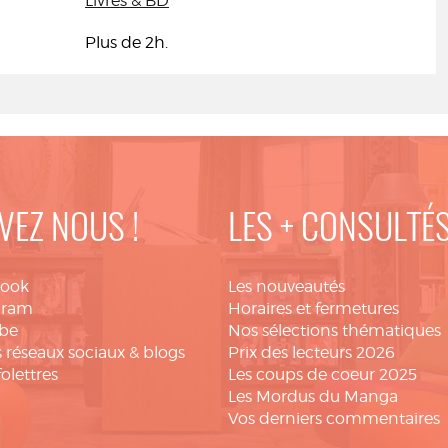
Livres & BD
Plus de 2h.
VEZ NOUS !
LES + CONSULTÉ
book
Les nouveautés
gram
Horaires et fermetures
be
Nos sélections thématiques
 réseaux sociaux & blogs
Prix des lecteurs 2026
folettres
Les coups de coeur 2025
Les Mordus du Manga
Vos derniers commentaires