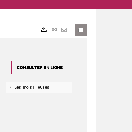
Lien
Exports
permanent
Envoyer
(Nouvelle
par
fenêtre)
mail
CONSULTER EN LIGNE
Les Trois Fileuses