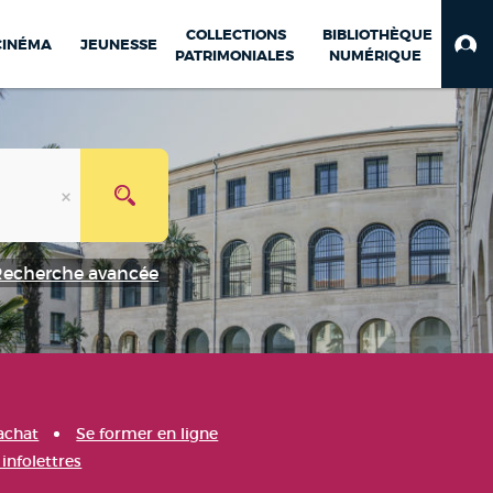
COLLECTIONS
BIBLIOTHÈQUE
CINÉMA
JEUNESSE
PATRIMONIALES
NUMÉRIQUE
Recherche avancée
achat
Se former en ligne
infolettres