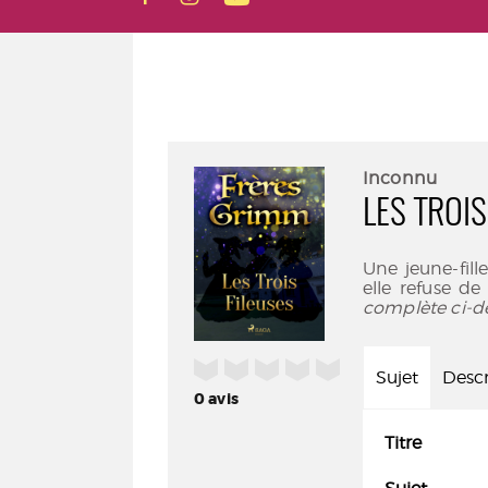
Inconnu
LES TROIS
Une jeune-fill
elle refuse de
complète ci-d
/5
Sujet
Descr
0
avis
Titre