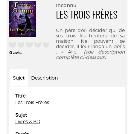
(Nouve
par
Inconnu
fenêtr
mail
LES TROIS FRÈRES
Un père doit décider qui de
ses trois fils héritera de sa
maison. Ne pouvant se
/5
décider, il leur lança un défis
: « Alle
... (voir description
0
avis
complète ci-dessous)
Sujet
Description
Titre
Les Trois Frères
Sujet
Livres & BD