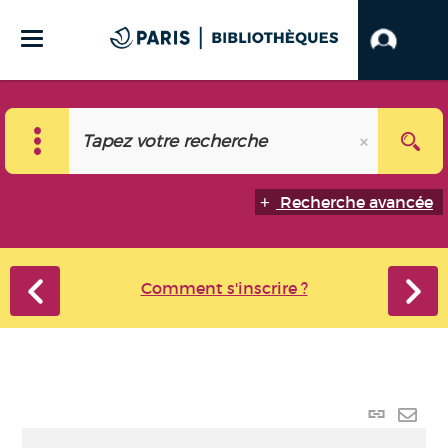
Recherche avancée
Comment s'inscrire ?
Lien
perma
Envo