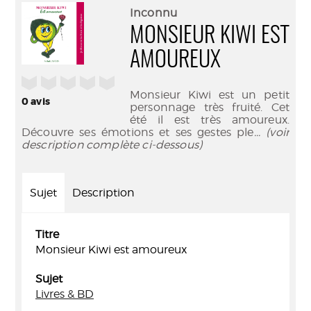
(Nouve
par
Inconnu
fenêtr
mail
MONSIEUR KIWI EST
AMOUREUX
/5
Monsieur Kiwi est un petit
0
avis
personnage très fruité. Cet
été il est très amoureux.
Découvre ses émotions et ses gestes ple
... (voir
description complète ci-dessous)
Sujet
Description
Titre
Monsieur Kiwi est amoureux
Sujet
Livres & BD