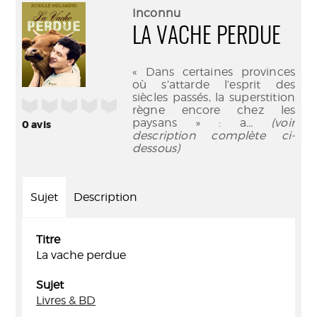
(Nouve
par
Inconnu
fenêtr
mail
LA VACHE PERDUE
« Dans certaines provinces
où s’attarde l’esprit des
siècles passés, la superstition
/5
règne encore chez les
paysans » : a
... (voir
0
avis
description complète ci-
dessous)
Sujet
Description
Titre
La vache perdue
Sujet
Livres & BD