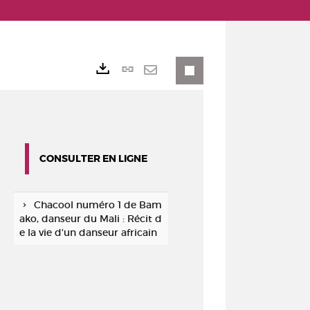
Lien
Exports
permanent
Envoyer
(Nouvelle
par
fenêtre)
mail
CONSULTER EN LIGNE
Chacool numéro 1 de Bam
ako, danseur du Mali : Récit d
e la vie d'un danseur africain