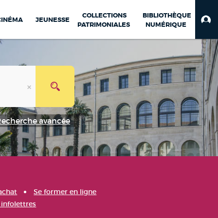
COLLECTIONS
BIBLIOTHÈQUE
CINÉMA
JEUNESSE
PATRIMONIALES
NUMÉRIQUE
Recherche avancée
achat
Se former en ligne
infolettres