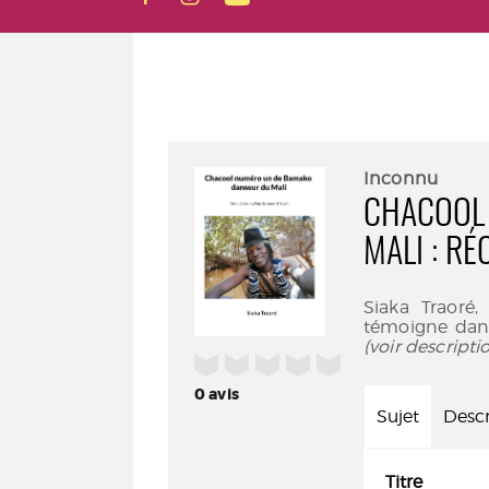
Inconnu
CHACOOL
MALI : RÉ
Siaka Traor
témoigne dans
(voir descript
/5
0
avis
Sujet
Descr
Titre