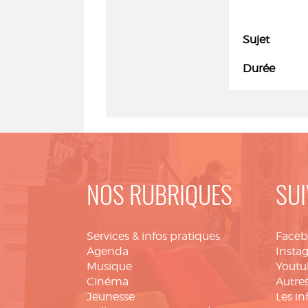
Sujet
Durée
NOS RUBRIQUES
SUI
Services & infos pratiques
Face
Agenda
Insta
Musique
Youtu
Cinéma
Autres
Jeunesse
Les in