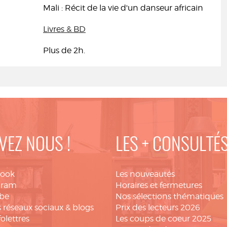
Mali : Récit de la vie d'un danseur africain
Livres & BD
Plus de 2h.
VEZ NOUS !
LES + CONSULTÉ
book
Les nouveautés
gram
Horaires et fermetures
be
Nos sélections thématiques
 réseaux sociaux & blogs
Prix des lecteurs 2026
folettres
Les coups de coeur 2025