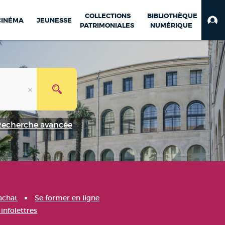
COLLECTIONS
BIBLIOTHÈQUE
CINÉMA
JEUNESSE
PATRIMONIALES
NUMÉRIQUE
Recherche avancée
achat
Se former en ligne
infolettres