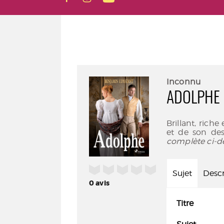
Inconnu
ADOLPHE
Brillant, rich
et de son dest
complète ci-d
/5
Sujet
Descr
0
avis
Titre