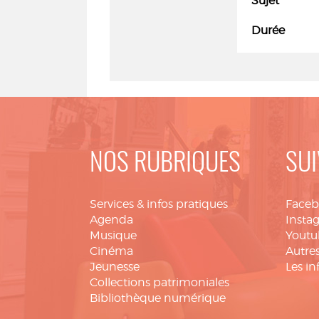
Sujet
Durée
NOS RUBRIQUES
SUI
Services & infos pratiques
Face
Agenda
Insta
Musique
Youtu
Cinéma
Autres
Jeunesse
Les in
Collections patrimoniales
Bibliothèque numérique