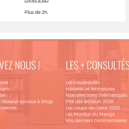
Livres & BD
Plus de 2h.
VEZ NOUS !
LES + CONSULTÉ
book
Les nouveautés
gram
Horaires et fermetures
be
Nos sélections thématiques
 réseaux sociaux & blogs
Prix des lecteurs 2026
folettres
Les coups de coeur 2025
Les Mordus du Manga
Vos derniers commentaires