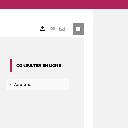
Lien
Exports
permanent
Envoyer
(Nouvelle
par
fenêtre)
mail
CONSULTER EN LIGNE
Adolphe