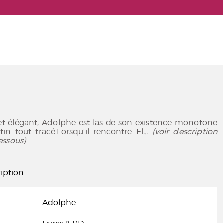
e et élégant, Adolphe est las de son existence monotone
in tout tracé.Lorsqu'il rencontre El
... (voir description
essous)
iption
Adolphe