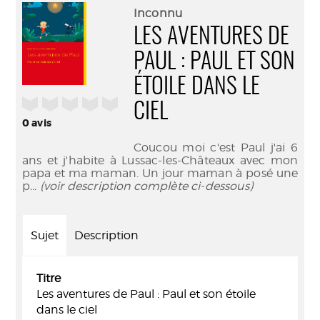
(Nouve
par
Inconnu
fenêtr
mail
LES AVENTURES DE
PAUL : PAUL ET SON
ÉTOILE DANS LE
/5
CIEL
0
avis
Coucou moi c'est Paul j'ai 6
ans et j'habite à Lussac-les-Châteaux avec mon
papa et ma maman. Un jour maman à posé une
p
... (voir description complète ci-dessous)
Sujet
Description
Titre
Les aventures de Paul : Paul et son étoile
dans le ciel