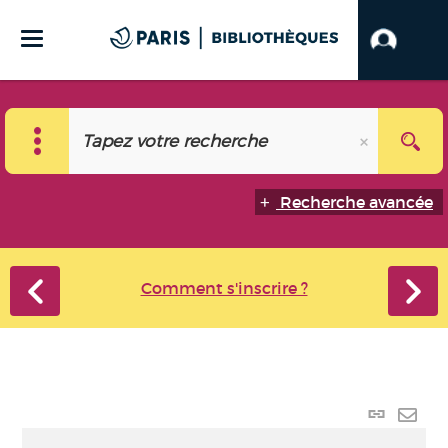
Recherche avancée
Comment s'inscrire ?
Lien
perma
Envo