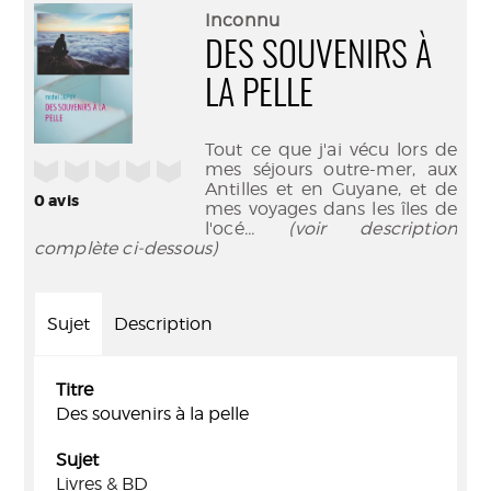
(Nouve
par
Inconnu
fenêtr
mail
DES SOUVENIRS À
LA PELLE
Tout ce que j'ai vécu lors de
/5
mes séjours outre-mer, aux
Antilles et en Guyane, et de
0
avis
mes voyages dans les îles de
l'océ
... (voir description
complète ci-dessous)
Sujet
Description
Titre
Des souvenirs à la pelle
Sujet
Livres & BD