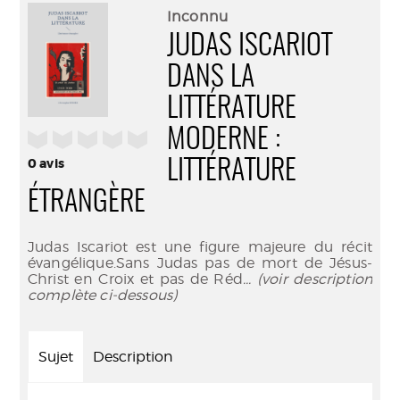
(Nouve
par
Inconnu
fenêtr
mail
JUDAS ISCARIOT
DANS LA
LITTÉRATURE
MODERNE :
/5
0
avis
LITTÉRATURE
ÉTRANGÈRE
Judas Iscariot est une figure majeure du récit
évangélique.Sans Judas pas de mort de Jésus-
Christ en Croix et pas de Réd
... (voir description
complète ci-dessous)
Sujet
Description