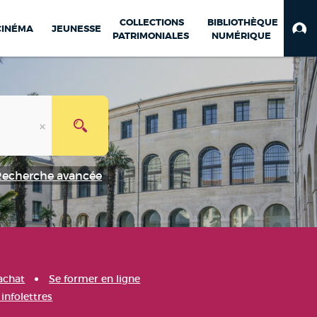
COLLECTIONS
BIBLIOTHÈQUE
CINÉMA
JEUNESSE
PATRIMONIALES
NUMÉRIQUE
Recherche avancée
achat
Se former en ligne
infolettres