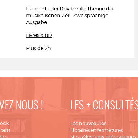
Elemente der Rhythmik : Theorie der
musikalischen Zeit. Zweisprachige
Ausgabe
Livres & BD
Plus de 2h.
VEZ NOUS !
LES + CONSULTÉ
book
Les nouveautés
gram
Horaires et fermetures
be
Nos sélections thématiques