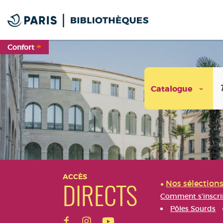
Aller
Aller
Aller
au
au
à
menu
contenu
la
recherche
+
Confort
Catalogue
Aller
Aller
Aller
au
au
à
ACCÈS
Nos sélection
menu
contenu
la
DIRECTS
recherche
Comment s'inscri
Pôles Sourds