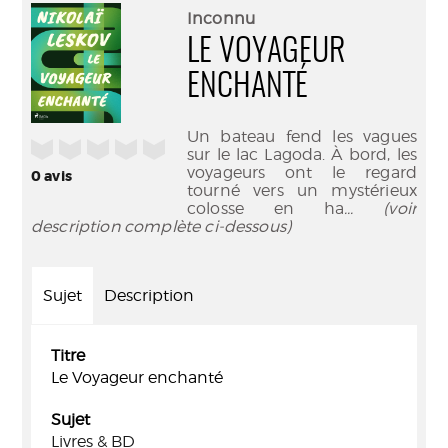
(Nouve
par
Inconnu
fenêtr
mail
LE VOYAGEUR
ENCHANTÉ
Un bateau fend les vagues
/5
sur le lac Lagoda. À bord, les
voyageurs ont le regard
0
avis
tourné vers un mystérieux
colosse en ha
... (voir
description complète ci-dessous)
Sujet
Description
Titre
Le Voyageur enchanté
Sujet
Livres & BD