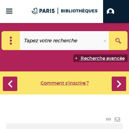
Recherche avancée
Comment s'inscrire ?
Lien
perma
Envo