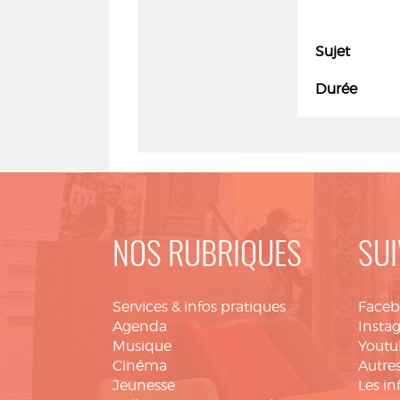
Sujet
Durée
NOS RUBRIQUES
SUI
Services & infos pratiques
Face
Agenda
Insta
Musique
Youtu
Cinéma
Autres
Jeunesse
Les in