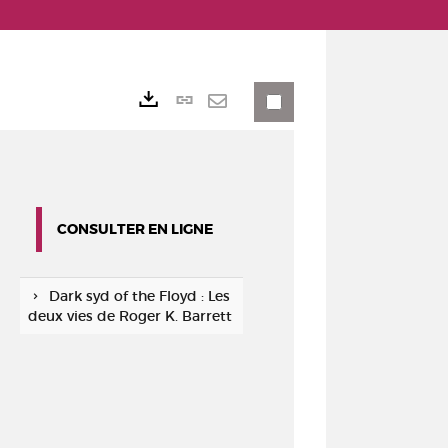
Lien
Exports
permanent
Envoyer
(Nouvelle
par
fenêtre)
mail
CONSULTER EN LIGNE
Dark syd of the Floyd : Les
deux vies de Roger K. Barrett