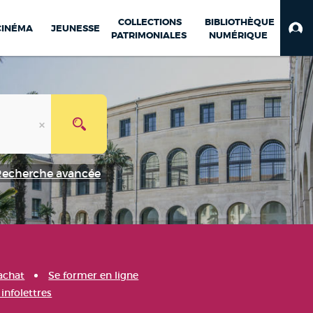
COLLECTIONS
BIBLIOTHÈQUE
CINÉMA
JEUNESSE
PATRIMONIALES
NUMÉRIQUE
Recherche avancée
achat
Se former en ligne
infolettres