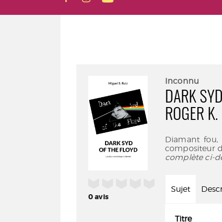
Inconnu
DARK SYD 
ROGER K.
Diamant fou, 
compositeur de
complète ci-d
/5
Sujet
Descr
0
avis
Titre