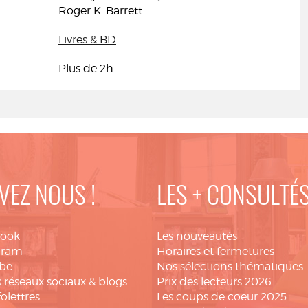
Roger K. Barrett
Livres & BD
Plus de 2h.
VEZ NOUS !
LES + CONSULTÉ
book
Les nouveautés
gram
Horaires et fermetures
be
Nos sélections thématiques
 réseaux sociaux & blogs
Prix des lecteurs 2026
folettres
Les coups de coeur 2025