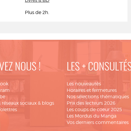
Livres & BD
Plus de 2h.
VEZ NOUS !
LES + CONSULTÉ
book
Les nouveautés
gram
Horaires et fermetures
be
Nos sélections thématiques
 réseaux sociaux & blogs
Prix des lecteurs 2026
folettres
Les coups de coeur 2025
Les Mordus du Manga
Vos derniers commentaires