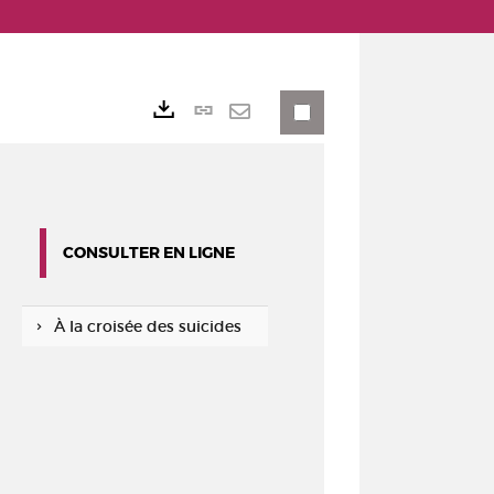
Lien
Exports
permanent
Envoyer
(Nouvelle
par
fenêtre)
mail
CONSULTER EN LIGNE
À la croisée des suicides