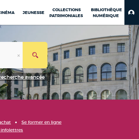
COLLECTIONS
BIBLIOTHÈQUE
CINÉMA
JEUNESSE
PATRIMONIALES
NUMÉRIQUE
Recherche avancée
achat
Se former en ligne
infolettres