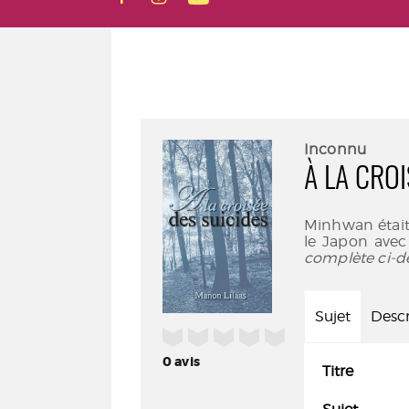
Inconnu
À LA CROI
Minhwan était 
le Japon avec
complète ci-d
Sujet
Descr
/5
0
avis
Titre