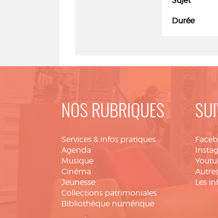
Sujet
Durée
NOS RUBRIQUES
SUI
Services & infos pratiques
Face
Agenda
Insta
Musique
Youtu
Cinéma
Autres
Jeunesse
Les in
Collections patrimoniales
Bibliothèque numérique