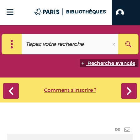
Recherche avancée
Comment s'inscrire ?
Lien
perma
Envo