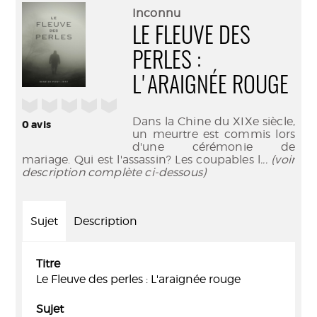
(Nouve
par
Inconnu
fenêtr
mail
LE FLEUVE DES
PERLES :
L'ARAIGNÉE ROUGE
/5
Dans la Chine du XIXe siècle,
0
avis
un meurtre est commis lors
d'une cérémonie de
mariage. Qui est l'assassin? Les coupables l
... (voir
description complète ci-dessous)
Sujet
Description
Titre
Le Fleuve des perles : L'araignée rouge
Sujet