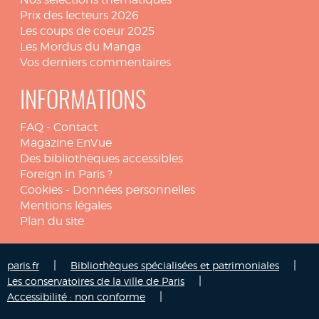
Prix des lecteurs 2026
Les coups de coeur 2025
Les Mordus du Manga
Vos derniers commentaires
INFORMATIONS
FAQ
-
Contact
Magazine EnVue
Des bibliothèques accessibles
Foreign in Paris ?
Cookies
-
Données personnelles
Mentions légales
Plan du site
|
|
paris.fr
Bibliothèques spécialisées et patrimoniales
|
Les conservatoires de la ville de Paris
|
Accessibilité : non conforme