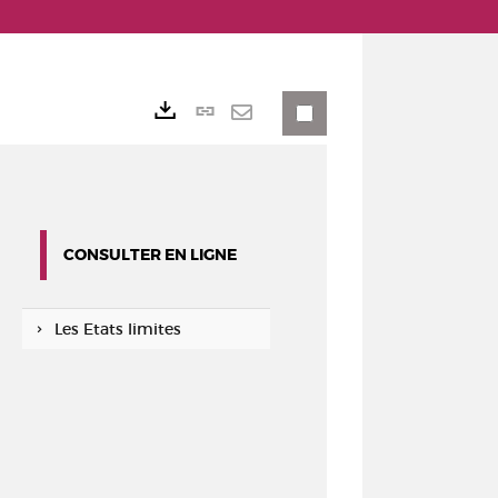
Lien
Exports
permanent
Envoyer
(Nouvelle
par
fenêtre)
mail
CONSULTER EN LIGNE
Les Etats limites