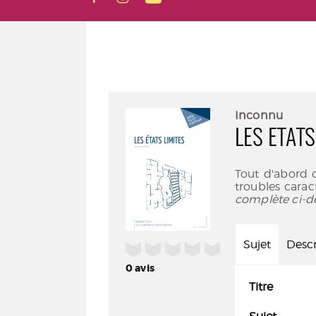
Inconnu
LES ETATS
Tout d'abord 
troubles caract
complète ci-d
Sujet
Descr
/5
0
avis
Titre