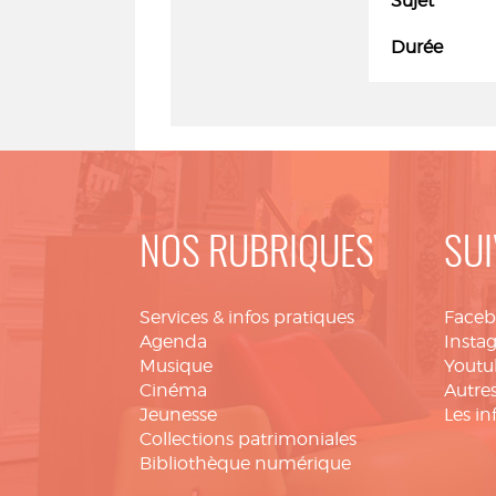
Sujet
Durée
NOS RUBRIQUES
SUI
Services & infos pratiques
Face
Agenda
Insta
Musique
Youtu
Cinéma
Autres
Jeunesse
Les in
Collections patrimoniales
Bibliothèque numérique