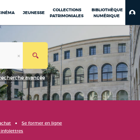
COLLECTIONS
BIBLIOTHÈQUE
CINÉMA
JEUNESSE
PATRIMONIALES
NUMÉRIQUE
Recherche avancée
achat
Se former en ligne
infolettres