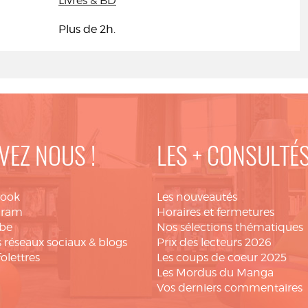
Livres & BD
Plus de 2h.
VEZ NOUS !
LES + CONSULTÉ
book
Les nouveautés
gram
Horaires et fermetures
be
Nos sélections thématiques
 réseaux sociaux & blogs
Prix des lecteurs 2026
folettres
Les coups de coeur 2025
Les Mordus du Manga
Vos derniers commentaires