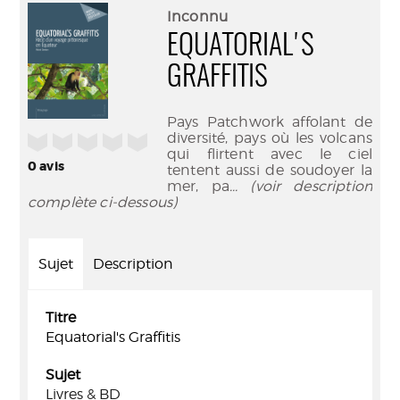
(Nouve
par
Inconnu
fenêtr
mail
EQUATORIAL'S
GRAFFITIS
Pays Patchwork affolant de
diversité, pays où les volcans
/5
qui flirtent avec le ciel
0
avis
tentent aussi de soudoyer la
mer, pa
... (voir description
complète ci-dessous)
Sujet
Description
Titre
Equatorial's Graffitis
Sujet
Livres & BD