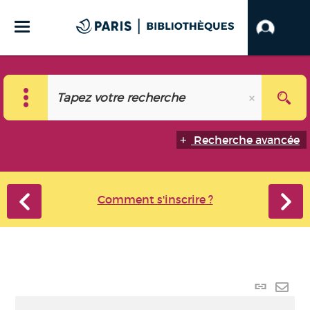
Recherche avancée
Comment s'inscrire ?
Lien
perma
Envo