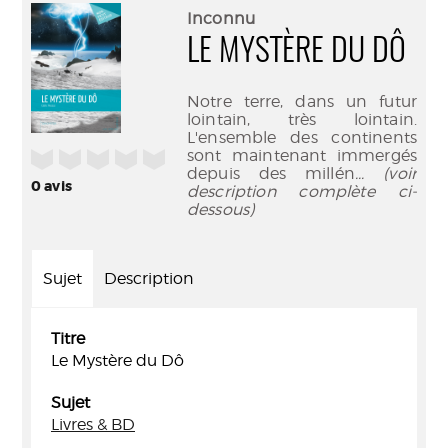
(Nouve
par
Inconnu
fenêtr
mail
LE MYSTÈRE DU DÔ
Notre terre, dans un futur
lointain, très lointain.
L'ensemble des continents
sont maintenant immergés
/5
depuis des millén
... (voir
0
avis
description complète ci-
dessous)
Sujet
Description
Titre
Le Mystère du Dô
Sujet
Livres & BD