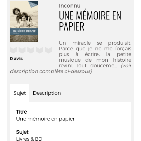
(Nouve
par
Inconnu
fenêtr
mail
UNE MÉMOIRE EN
PAPIER
Un miracle se produisit.
Parce que je ne me forçais
/5
plus à écrire, la petite
0
avis
musique de mon histoire
revint tout douceme
... (voir
description complète ci-dessous)
Sujet
Description
Titre
Une mémoire en papier
Sujet
Livres & BD