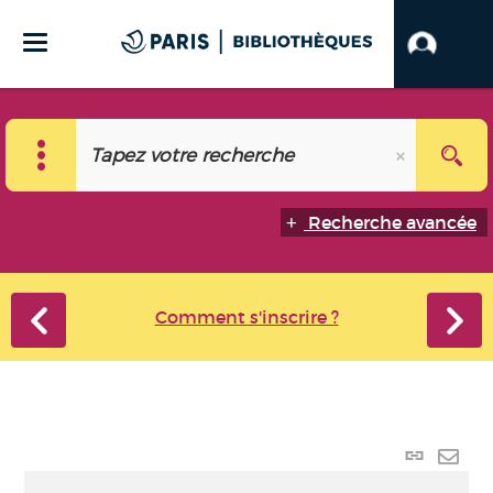
Recherche avancée
Comment s'inscrire ?
Lien
perma
Envo