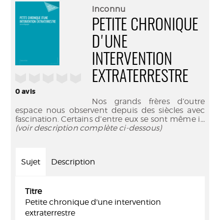
(Nouve
par
Inconnu
fenêtr
mail
PETITE CHRONIQUE
D'UNE
INTERVENTION
EXTRATERRESTRE
/5
0
avis
Nos grands frères d’outre
espace nous observent depuis des siècles avec
fascination. Certains d’entre eux se sont même i
...
(voir description complète ci-dessous)
Sujet
Description
Titre
Petite chronique d'une intervention
extraterrestre