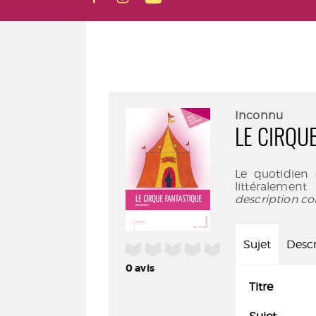
Inconnu
LE CIRQU
Le quotidien 
littéralemen
description co
Sujet
Descr
/5
0
avis
Titre