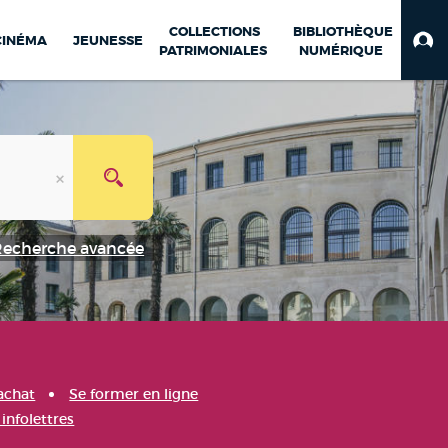
COLLECTIONS
BIBLIOTHÈQUE
CINÉMA
JEUNESSE
PATRIMONIALES
NUMÉRIQUE
Recherche avancée
achat
Se former en ligne
infolettres