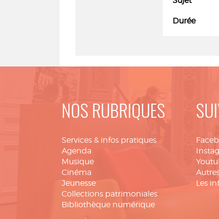
Sujet
Durée
NOS RUBRIQUES
SUI
Services & infos pratiques
Face
Agenda
Insta
Musique
Youtu
Cinéma
Autres
Jeunesse
Les in
Collections patrimoniales
Bibliothèque numérique