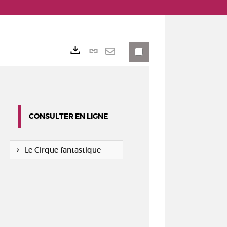
Lien
Exports
permanent
Envoyer
(Nouvelle
par
fenêtre)
mail
CONSULTER EN LIGNE
Le Cirque fantastique