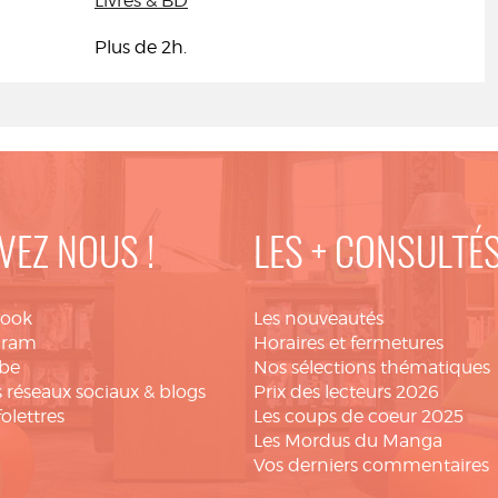
Livres & BD
Plus de 2h.
VEZ NOUS !
LES + CONSULTÉ
book
Les nouveautés
gram
Horaires et fermetures
be
Nos sélections thématiques
 réseaux sociaux & blogs
Prix des lecteurs 2026
folettres
Les coups de coeur 2025
Les Mordus du Manga
Vos derniers commentaires