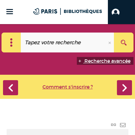
Recherche avancée
Comment s'inscrire ?
Lien
perma
Envo