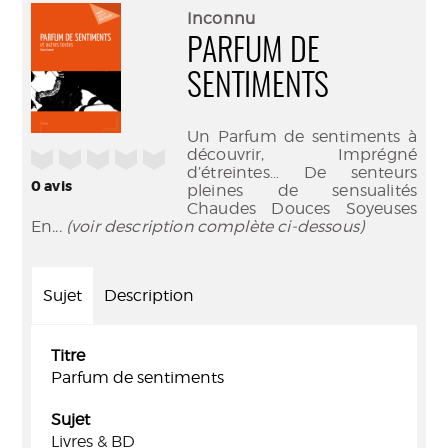
(Nouve
par
Inconnu
fenêtr
mail
PARFUM DE
SENTIMENTS
Un Parfum de sentiments à
découvrir, Imprégné
/5
d’étreintes… De senteurs
0
avis
pleines de sensualités
Chaudes Douces Soyeuses
En
... (voir description complète ci-dessous)
Sujet
Description
Titre
Parfum de sentiments
Sujet
Livres & BD