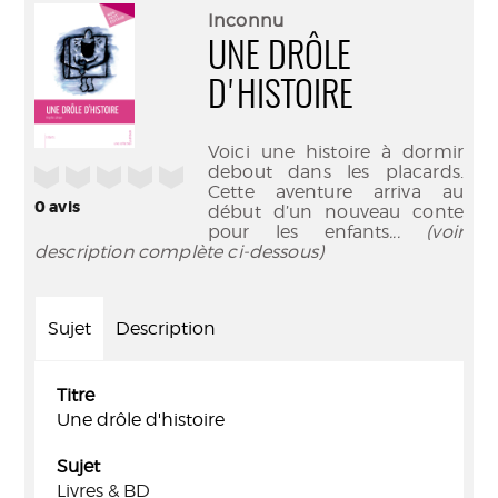
(Nouve
par
Inconnu
fenêtr
mail
UNE DRÔLE
D'HISTOIRE
Voici une histoire à dormir
debout dans les placards.
/5
Cette aventure arriva au
0
avis
début d’un nouveau conte
pour les enfants
... (voir
description complète ci-dessous)
Sujet
Description
Titre
Une drôle d'histoire
Sujet
Livres & BD