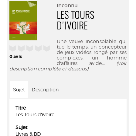
(Nouve
par
Inconnu
fenêtr
mail
LES TOURS
D'IVOIRE
Une veuve inconsolable qui
tue le temps, un concepteur
/5
de jeux vidéos rongé par ses
0
avis
complexes, un homme
d'affaires avide
... (voir
description complète ci-dessous)
Sujet
Description
Titre
Les Tours d'ivoire
Sujet
Livres & BD