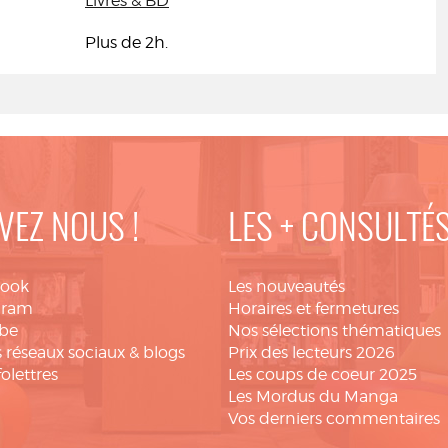
Livres & BD
Plus de 2h.
VEZ NOUS !
LES + CONSULTÉ
book
Les nouveautés
gram
Horaires et fermetures
be
Nos sélections thématiques
 réseaux sociaux & blogs
Prix des lecteurs 2026
folettres
Les coups de coeur 2025
Les Mordus du Manga
Vos derniers commentaires