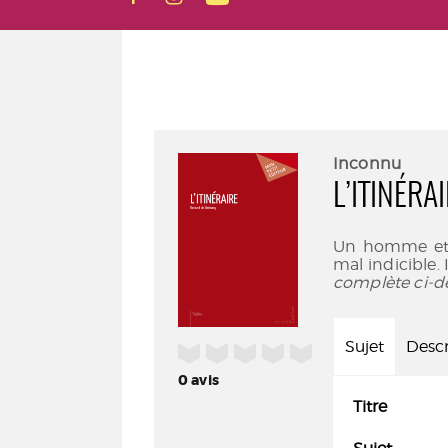
Inconnu
L’ITINÉRA
Un homme et u
mal indicible. 
complète ci-d
Sujet
Descr
/5
0
avis
Titre