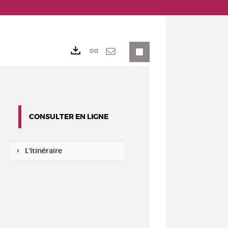
Lien
Exports
permanent
Envoyer
(Nouvelle
par
fenêtre)
mail
CONSULTER EN LIGNE
L’Itinéraire