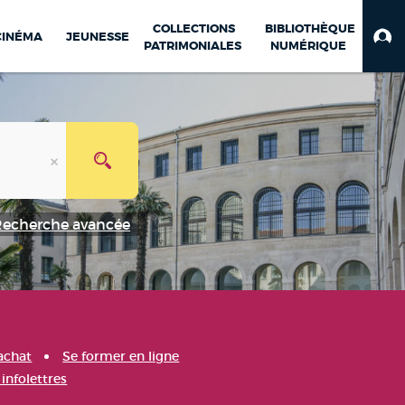
COLLECTIONS
BIBLIOTHÈQUE
CINÉMA
JEUNESSE
PATRIMONIALES
NUMÉRIQUE
Recherche avancée
achat
Se former en ligne
infolettres