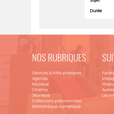
Sujet
Durée
NOS RUBRIQUES
SUI
Services & infos pratiques
Face
Agenda
Insta
Musique
Youtu
Cinéma
Autres
Jeunesse
Les in
Collections patrimoniales
Bibliothèque numérique