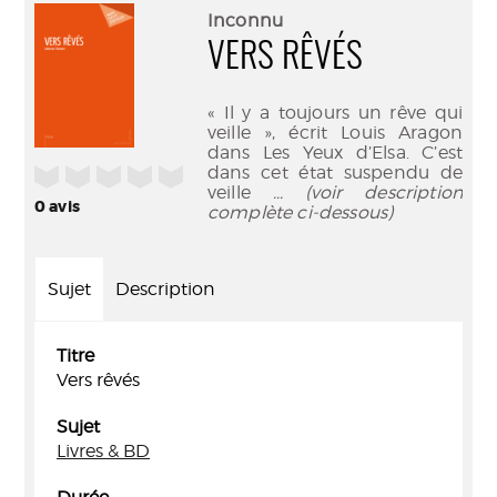
(Nouve
par
Inconnu
fenêtr
mail
VERS RÊVÉS
« Il y a toujours un rêve qui
veille », écrit Louis Aragon
dans Les Yeux d’Elsa. C’est
dans cet état suspendu de
/5
veille
... (voir description
0
avis
complète ci-dessous)
Sujet
Description
Titre
Vers rêvés
Sujet
Livres & BD