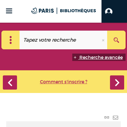
Recherche avancée
Comment s'inscrire ?
Lien
perma
Envo