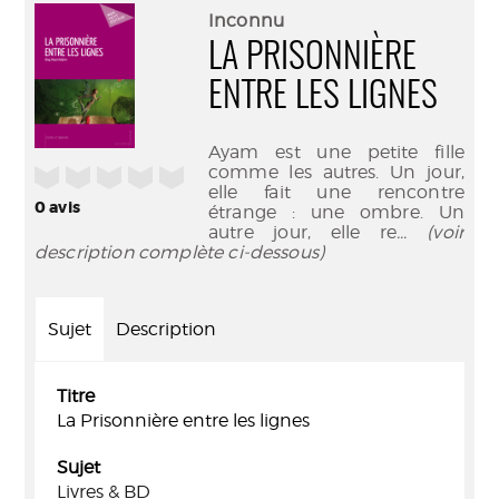
(Nouve
par
Inconnu
fenêtr
mail
LA PRISONNIÈRE
ENTRE LES LIGNES
Ayam est une petite fille
comme les autres. Un jour,
/5
elle fait une rencontre
0
avis
étrange : une ombre. Un
autre jour, elle re
... (voir
description complète ci-dessous)
Sujet
Description
Titre
La Prisonnière entre les lignes
Sujet
Livres & BD